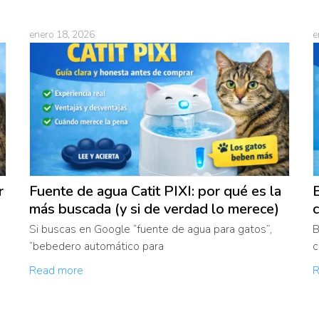
enero 18, 2026
e
r
Fuente de agua Catit PIXI: por qué es la
B
más buscada (y si de verdad lo merece)
c
Si buscas en Google “fuente de agua para gatos”,
B
“bebedero automático para
c
Read more
R