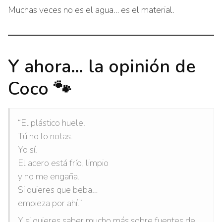
Muchas veces no es el agua… es el material.
Y ahora… la opinión de
Coco 🐾
“El plástico huele.
Tú no lo notas.
Yo sí.
El acero está frío, limpio
y no me engaña.
Si quieres que beba…
empieza por ahí.”
Y si quieres saber mucho más sobre fuentes de