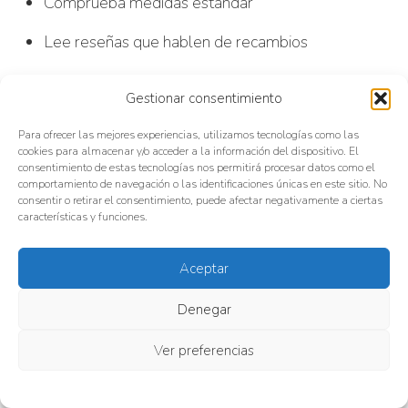
Comprueba medidas estándar
Lee reseñas que hablen de recambios
👉 Si no hay filtros compatibles… problema a medio
Gestionar consentimiento
plazo.
Para ofrecer las mejores experiencias, utilizamos tecnologías como las
cookies para almacenar y/o acceder a la información del dispositivo. El
consentimiento de estas tecnologías nos permitirá procesar datos como el
comportamiento de navegación o las identificaciones únicas en este sitio. No
consentir o retirar el consentimiento, puede afectar negativamente a ciertas
9. Diseño: no es solo
características y funciones.
estética
Aceptar
Un buen diseño:
Denegar
Facilita beber
Ver preferencias
Evita salpicaduras