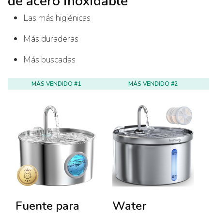
de acero inoxidable
Las más higiénicas
Más duraderas
Más buscadas
MÁS VENDIDO #1
MÁS VENDIDO #2
Fuente para
Water
F