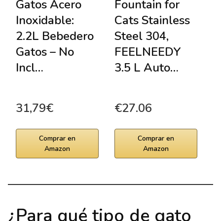
Gatos Acero
Fountain for
G
Inoxidable:
Cats Stainless
C
2.2L Bebedero
Steel 304,
B
Gatos – No
FEELNEEDY
G
Incl…
3.5 L Auto…
A
A
31,79€
€27.06
3
Comprar en
Comprar en
Amazon
Amazon
¿Para qué tipo de gato